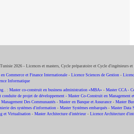
Tunisie 2026 - Licences et masters, Cycle préparatoire et Cycle d'ingénieurs et
 en Commerce et Finance Internationale
-
Licence Sciences de Gestion
-
Licenc
ence Informatique
ng
.. :
Master co-construit en business administration «MBA»
-
Master CCA - Com
 conduite de projet de développement -
Master Co-Construit en Management et
 et Management Des Communautés
-
Master en Banque et Assurance
-
Master Busi
nierie des systèmes d'information
-
Master Systèmes embarqués
-
Master Data 
 et Virtualisation
-
Master Architecture d'intérieur
-
Licence Architecture d'in