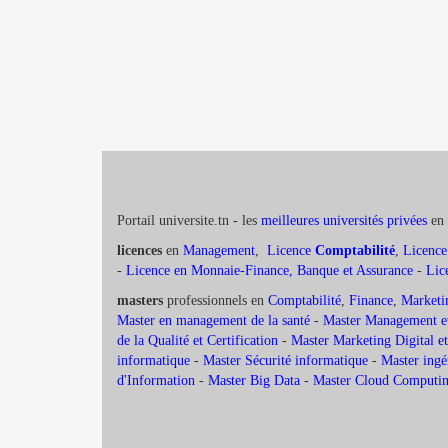
Portail universite.tn - les
meilleures universités privées
en 
licences
en
Management
,
Licence
Comptabilité
,
Licence
-
Licence en Monnaie-Finance, Banque et Assurance
-
Lic
masters
professionnels en
Comptabilité
,
Finance
,
Marketi
Master en management de la santé
-
Master Management et
de la Qualité et Certification
-
Master Marketing Digital
informatique
-
Master Sécurité informatique
-
Master ingé
d'Information
-
Master Big Data
-
Master Cloud Computing