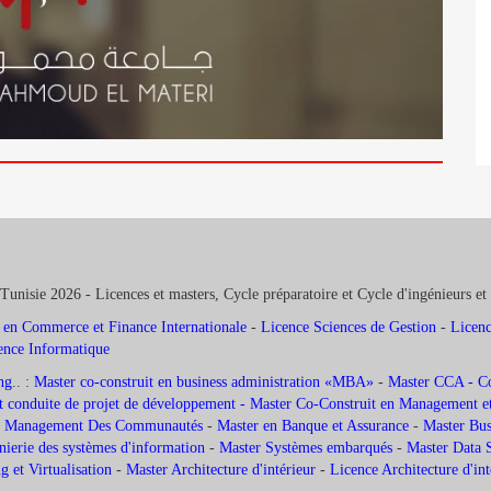
Tunisie 2026 - Licences et masters, Cycle préparatoire et Cycle d'ingénieurs et
 en Commerce et Finance Internationale
-
Licence Sciences de Gestion
-
Licenc
ence Informatique
ng
.. :
Master co-construit en business administration «MBA»
-
Master CCA - Com
 conduite de projet de développement -
Master Co-Construit en Management et
 et Management Des Communautés
-
Master en Banque et Assurance
-
Master Busi
nierie des systèmes d'information
-
Master Systèmes embarqués
-
Master Data 
 et Virtualisation
-
Master Architecture d'intérieur
-
Licence Architecture d'in