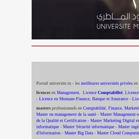
Portail universite.tn - les
meilleures universités privées
en 
licences
en
Management
,
Licence
Comptabilité
,
Licence
-
Licence en Monnaie-Finance, Banque et Assurance
-
Lic
masters
professionnels en
Comptabilité
,
Finance
,
Marketi
Master en management de la santé
-
Master Management et
de la Qualité et Certification
-
Master Marketing Digital
informatique
-
Master Sécurité informatique
-
Master ingé
d'Information
-
Master Big Data
-
Master Cloud Computing