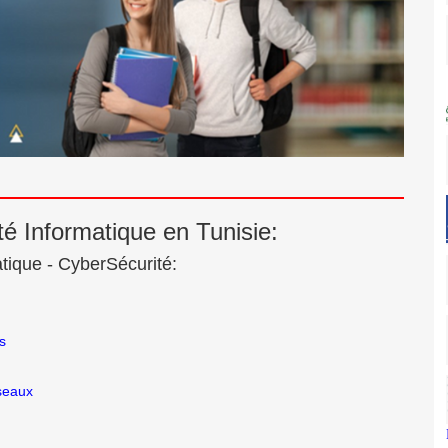
té Informatique en Tunisie:
tique - CyberSécurité:
s
seaux