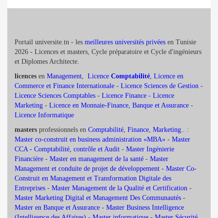
Portail universite.tn - les
meilleures universités privées
en Tunisie
2026 - Licences et masters, Cycle préparatoire et Cycle d'ingénieurs
et Diplomes Architecte.
licences
en
Management
,
Licence
Comptabilité
,
Licence en
Commerce et Finance Internationale
-
Licence Sciences de Gestion
-
Licence Sciences Comptables
-
Licence Finance
-
Licence
Marketing
-
Licence en Monnaie-Finance, Banque et Assurance
-
Licence Informatique
masters
professionnels en
Comptabilité
,
Finance
,
Marketing
.. :
Master co-construit en business administration «MBA»
-
Master
CCA - Comptabilité, contrôle et Audit
-
Master Ingénierie
Financière
-
Master en management de la santé
-
Master
Management et conduite de projet de développement -
Master Co-
Construit en Management et Transformation Digitale des
Entreprises
-
Master Management de la Qualité et Certification
-
Master Marketing Digital et Management Des Communautés
-
Master en Banque et Assurance
-
Master Business Intelligence
(Intelligence des Affaires)
-
Master informatique
-
Master Sécurité