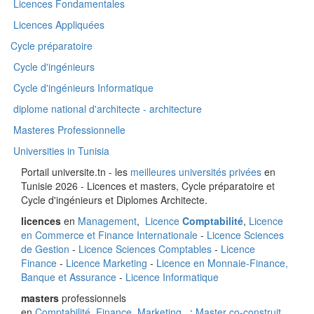
Licences Fondamentales
Licences Appliquées
Cycle préparatoire
Cycle d'ingénieurs
Cycle d'ingénieurs Informatique
diplome national d'architecte - architecture
Masteres Professionnelle
Universities in Tunisia
Portail universite.tn - les
meilleures universités privées
en
Tunisie 2026 - Licences et masters, Cycle préparatoire et
Cycle d'ingénieurs et Diplomes Architecte.
licences
en
Management
,
Licence
Comptabilité
,
Licence
en Commerce et Finance Internationale
-
Licence Sciences
de Gestion
-
Licence Sciences Comptables
-
Licence
Finance
-
Licence Marketing
-
Licence en Monnaie-Finance,
Banque et Assurance
-
Licence Informatique
masters
professionnels
en
Comptabilité
,
Finance
,
Marketing
.. :
Master co-construit