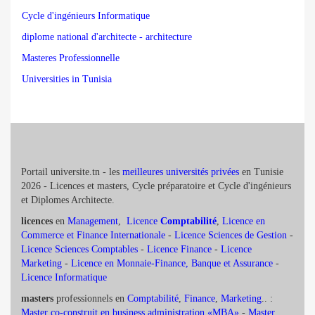
Cycle d'ingénieurs Informatique
diplome national d'architecte - architecture
Masteres Professionnelle
Universities in Tunisia
Portail universite.tn - les
meilleures universités privées
en Tunisie
2026 - Licences et masters, Cycle préparatoire et Cycle d'ingénieurs
et Diplomes Architecte.
licences
en
Management
,
Licence
Comptabilité
,
Licence en
Commerce et Finance Internationale
-
Licence Sciences de Gestion
-
Licence Sciences Comptables
-
Licence Finance
-
Licence
Marketing
-
Licence en Monnaie-Finance, Banque et Assurance
-
Licence Informatique
masters
professionnels en
Comptabilité
,
Finance
,
Marketing
.. :
Master co-construit en business administration «MBA»
-
Master