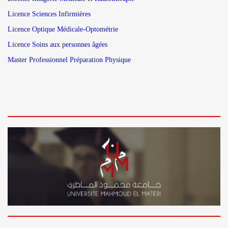
Licence Sciences Infirmières
Licence Optique Médicale-Optométrie
Licence Soins aux personnes âgées
Master Professionnel Préparation Physique