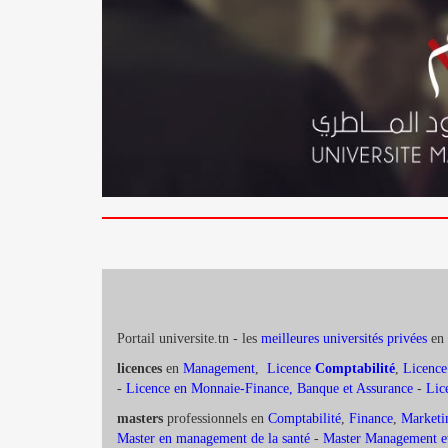
Portail universite.tn - les
meilleures universités privées
en 
licences
en
Management
,
Licence
Comptabilité
,
Licence
-
Licence en Monnaie-Finance, Banque et Assurance
-
Lic
masters
professionnels en
Comptabilité
,
Finance
,
Marketi
Master en management de la santé
-
Master Management et