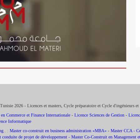
Tunisie 2026 - Licences et masters, Cycle préparatoire et Cycle d'ingénieurs et
 en Commerce et Finance Internationale
-
Licence Sciences de Gestion
-
Licenc
ence Informatique
ng
.. :
Master co-construit en business administration «MBA»
-
Master CCA - Com
 conduite de projet de développement -
Master Co-Construit en Management et