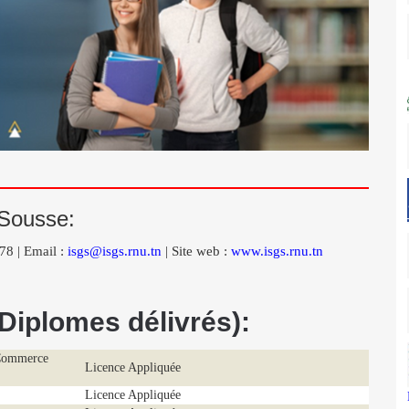
 Sousse:
78 | Email :
isgs@isgs.rnu.tn
| Site web :
www.isgs.rnu.tn
Diplomes délivrés):
 Commerce
Licence Appliquée
Licence Appliquée