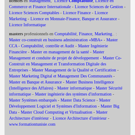
licences
en
Management
,
Licence
Comptabilité
,
Licence en
Commerce et Finance Internationale
-
Licence Sciences de Gestion
-
Licence Sciences Comptables
-
Licence Finance
-
Licence
Marketing
-
Licence en Monnaie-Finance, Banque et Assurance
-
Licence Informatique
masters
professionnels en
Comptabilité
,
Finance
,
Marketing
.. :
Master co-construit en business administration «MBA»
-
Master
CCA - Comptabilité, contrôle et Audit
-
Master Ingénierie
Financière
-
Master en management de la santé
-
Master
Management et conduite de projet de développement -
Master Co-
Construit en Management et Transformation Digitale des
Entreprises
-
Master Management de la Qualité et Certification
-
Master Marketing Digital et Management Des Communautés
-
Master en Banque et Assurance
-
Master Business Intelligence
(Intelligence des Affaires)
-
Master informatique
-
Master Sécurité
informatique
-
Master ingénierie des systèmes d'information
-
Master Systèmes embarqués
-
Master Data Science
-
Master
Développement Logiciel et Systèmes d'Information
-
Master Big
Data
-
Master Cloud Computing et Virtualisation
-
Master
Architecture d'intérieur
-
Licence Architecture d'intérieur
-
www.formationtunisie.com