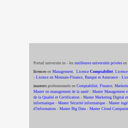
Portail universite.tn - les
meilleures universités privées
en 
licences
en
Management
,
Licence
Comptabilité
,
Licence
-
Licence en Monnaie-Finance, Banque et Assurance
-
Lic
masters
professionnels en
Comptabilité
,
Finance
,
Marketi
Master en management de la santé
-
Master Management et
de la Qualité et Certification
-
Master Marketing Digital
informatique
-
Master Sécurité informatique
-
Master ingé
d'Information
-
Master Big Data
-
Master Cloud Computing