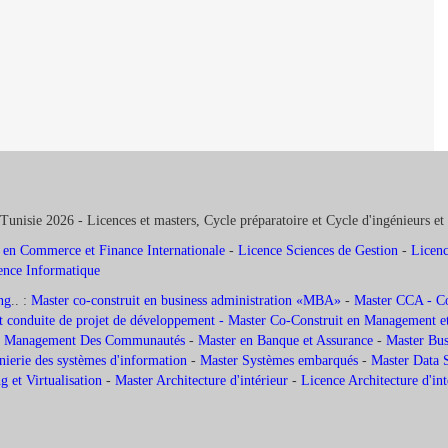
Tunisie 2026 - Licences et masters, Cycle préparatoire et Cycle d'ingénieurs et
 en Commerce et Finance Internationale
-
Licence Sciences de Gestion
-
Licenc
ence Informatique
ng
.. :
Master co-construit en business administration «MBA»
-
Master CCA - Com
 conduite de projet de développement -
Master Co-Construit en Management et
 et Management Des Communautés
-
Master en Banque et Assurance
-
Master Busi
nierie des systèmes d'information
-
Master Systèmes embarqués
-
Master Data 
 et Virtualisation
-
Master Architecture d'intérieur
-
Licence Architecture d'in