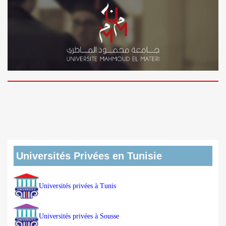
Universités Privées en Tunisie
Universités privées à Tunis
Universités privées à Sousse