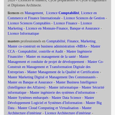
2026 - Licences et masters, Cycle préparatoire et Cycle d'ingénieurs
et Diplomes Architecte.
licences
en
Management
,
Licence
Comptabilité
,
Licence en
Commerce et Finance Internationale
-
Licence Sciences de Gestion
-
Licence Sciences Comptables
-
Licence Finance
-
Licence
Marketing
-
Licence en Monnaie-Finance, Banque et Assurance
-
Licence Informatique
masters
professionnels en
Comptabilité
,
Finance
,
Marketing
.. :
Master co-construit en business administration «MBA»
-
Master
CCA - Comptabilité, contrôle et Audit
-
Master Ingénierie
Financière
-
Master en management de la santé
-
Master
Management et conduite de projet de développement -
Master Co-
Construit en Management et Transformation Digitale des
Entreprises
-
Master Management de la Qualité et Certification
-
Master Marketing Digital et Management Des Communautés
-
Master en Banque et Assurance
-
Master Business Intelligence
(Intelligence des Affaires)
-
Master informatique
-
Master Sécurité
informatique
-
Master ingénierie des systèmes d'information
-
Master Systèmes embarqués
-
Master Data Science
-
Master
Développement Logiciel et Systèmes d'Information
-
Master Big
Data
-
Master Cloud Computing et Virtualisation
-
Master
Architecture d'intérieur
-
Licence Architecture d'intérieur
-