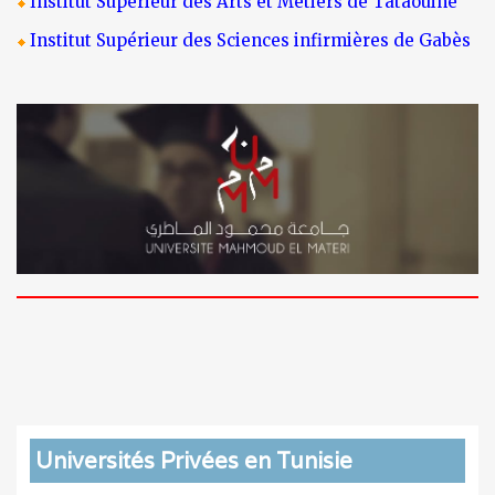
Institut Supérieur des Arts et Métiers de Tataouine
Institut Supérieur des Sciences infirmières de Gabès
Universités Privées en Tunisie