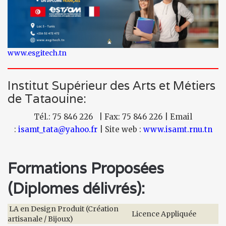
www.esgitech.tn
Institut Supérieur des Arts et Métiers
de Tataouine:
Tél.: 75 846 226 | Fax: 75 846 226 | Email
:
isamt_tata@yahoo.fr
| Site web :
www.isamt.rnu.tn
Formations Proposées
(Diplomes délivrés):
LA en Design Produit (Création
Licence Appliquée
artisanale / Bijoux)