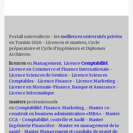
Portail universite.tn - les
meilleures universités privées
en Tunisie 2026 - Licences et masters, Cycle
préparatoire et Cycle d'ingénieurs et Diplomes
Architecte.
licences
en
Management
,
Licence
Comptabilité
,
Licence en Commerce et Finance Internationale
-
Licence Sciences de Gestion
-
Licence Sciences
Comptables
-
Licence Finance
-
Licence Marketing
-
Licence en Monnaie-Finance, Banque et Assurance
-
Licence Informatique
masters
professionnels
en
Comptabilité
,
Finance
,
Marketing
.. :
Master co-
construit en business administration «MBA»
-
Master
CCA - Comptabilité, contrôle et Audit
-
Master
Ingénierie Financière
-
Master en management de la
santé
-
Master Management et conduite de projet de