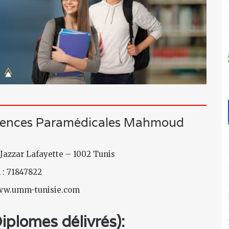
 Sciences Paramédicales Mahmoud
 Jazzar Lafayette – 1002 Tunis
 : 71847822
www.umm-tunisie.com
plomes délivrés):