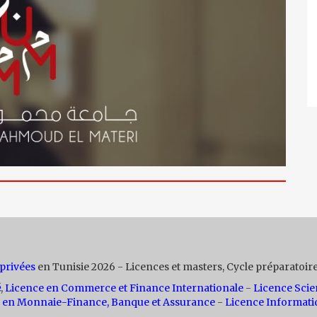
 privées
en Tunisie 2026 - Licences et masters, Cycle préparatoire
é
,
Licence en Commerce et Finance Internationale
-
Licence Scie
 en Monnaie-Finance, Banque et Assurance
-
Licence Informati