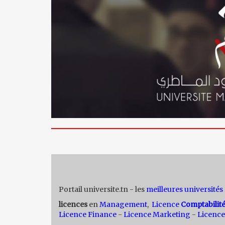
Portail universite.tn - les
meilleures universités
licences
en
Management
,
Licence
Comptabilit
Licence Finance
-
Licence Marketing
-
Licence