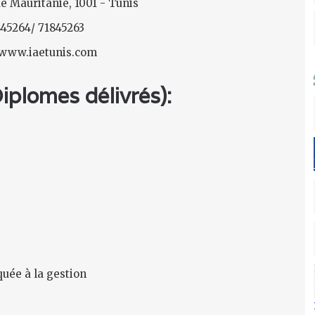
e Mauritanie, 1001 - Tunis
845264/ 71845263
: www.iaetunis.com
plomes délivrés):
uée à la gestion