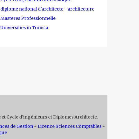
diplome national d'architecte - architecture
Masteres Professionnelle
Universities in Tunisia
 et Cycle d'ingénieurs et Diplomes Architecte.
nces de Gestion
-
Licence Sciences Comptables
-
que