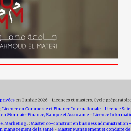
 privées
en Tunisie 2026 - Licences et masters, Cycle préparatoire
é
,
Licence en Commerce et Finance Internationale
-
Licence Scie
 en Monnaie-Finance, Banque et Assurance
-
Licence Informati
ce
,
Marketing
.. :
Master co-construit en business administratio
n management de la santé
-
Master Management et conduite de 