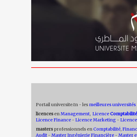
Portail universite.tn - les
meilleures universités
licences
en
Management
,
Licence
Comptabilit
Licence Finance
-
Licence Marketing
-
Licence
masters
professionnels en
Comptabilité
,
Finan
Audit
-
Master Ingénierie Financière
-
Master e