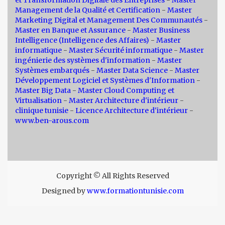
et Transformation Digitale des Entreprises
-
Master
Management de la Qualité et Certification
-
Master
Marketing Digital et Management Des Communautés
-
Master en Banque et Assurance
-
Master Business
Intelligence (Intelligence des Affaires)
-
Master
informatique
-
Master Sécurité informatique
-
Master
ingénierie des systèmes d'information
-
Master
Systèmes embarqués
-
Master Data Science
-
Master
Développement Logiciel et Systèmes d'Information
-
Master Big Data
-
Master Cloud Computing et
Virtualisation
-
Master Architecture d'intérieur
-
clinique tunisie
-
Licence Architecture d'intérieur
-
www.ben-arous.com
Copyright © All Rights Reserved
Designed by
www.formationtunisie.com