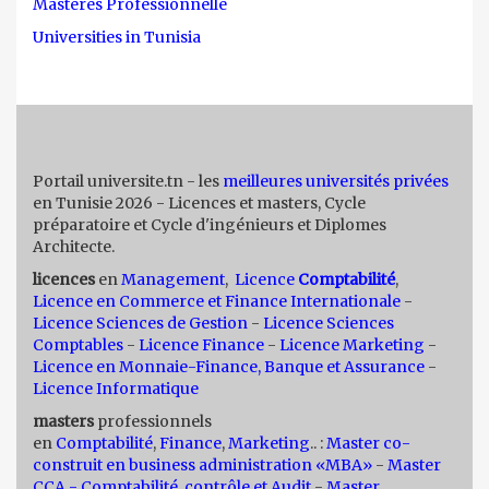
Masteres Professionnelle
Universities in Tunisia
Portail universite.tn - les
meilleures universités privées
en Tunisie 2026 - Licences et masters, Cycle
préparatoire et Cycle d'ingénieurs et Diplomes
Architecte.
licences
en
Management
,
Licence
Comptabilité
,
Licence en Commerce et Finance Internationale
-
Licence Sciences de Gestion
-
Licence Sciences
Comptables
-
Licence Finance
-
Licence Marketing
-
Licence en Monnaie-Finance, Banque et Assurance
-
Licence Informatique
masters
professionnels
en
Comptabilité
,
Finance
,
Marketing
.. :
Master co-
construit en business administration «MBA»
-
Master
CCA - Comptabilité, contrôle et Audit
-
Master