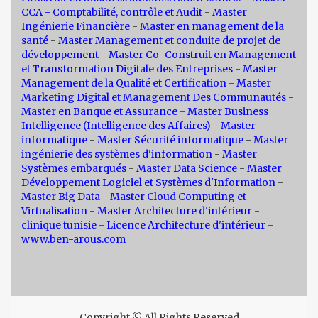
CCA - Comptabilité, contrôle et Audit
-
Master
Ingénierie Financière
-
Master en management de la
santé
-
Master Management et conduite de projet de
développement -
Master Co-Construit en Management
et Transformation Digitale des Entreprises
-
Master
Management de la Qualité et Certification
-
Master
Marketing Digital et Management Des Communautés
-
Master en Banque et Assurance
-
Master Business
Intelligence (Intelligence des Affaires)
-
Master
informatique
-
Master Sécurité informatique
-
Master
ingénierie des systèmes d'information
-
Master
Systèmes embarqués
-
Master Data Science
-
Master
Développement Logiciel et Systèmes d'Information
-
Master Big Data
-
Master Cloud Computing et
Virtualisation
-
Master Architecture d'intérieur
-
clinique tunisie
-
Licence Architecture d'intérieur
-
www.ben-arous.com
Copyright © All Rights Reserved