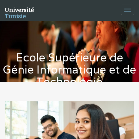
Université
Togg
Tunisie
navig
Ecole Supérieure de
Génie Informatique et de
Technologie
Université privée Tunis
Universités de Tunis 2026