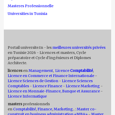
Masteres Professionnelle
Universities in Tunisia
Portail universite.tn - les
meilleures universités privées
en Tunisie 2026 - Licences et masters, Cycle
préparatoire et Cycle d'ingénieurs et Diplomes
Architecte.
licences
en
Management
,
Licence
Comptabilité
,
Licence en Commerce et Finance Internationale
-
Licence Sciences de Gestion
-
Licence Sciences
Comptables
-
Licence Finance
-
Licence Marketing
-
Licence en Monnaie-Finance, Banque et Assurance
-
Licence Informatique
masters
professionnels
en
Comptabilité
,
Finance
,
Marketing
.. :
Master co-
construit en business administration «MBA»
-
Master