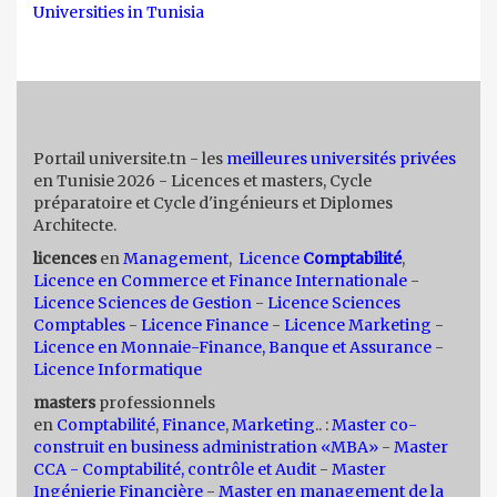
Universities in Tunisia
Portail universite.tn - les
meilleures universités privées
en Tunisie 2026 - Licences et masters, Cycle
préparatoire et Cycle d'ingénieurs et Diplomes
Architecte.
licences
en
Management
,
Licence
Comptabilité
,
Licence en Commerce et Finance Internationale
-
Licence Sciences de Gestion
-
Licence Sciences
Comptables
-
Licence Finance
-
Licence Marketing
-
Licence en Monnaie-Finance, Banque et Assurance
-
Licence Informatique
masters
professionnels
en
Comptabilité
,
Finance
,
Marketing
.. :
Master co-
construit en business administration «MBA»
-
Master
CCA - Comptabilité, contrôle et Audit
-
Master
Ingénierie Financière
-
Master en management de la