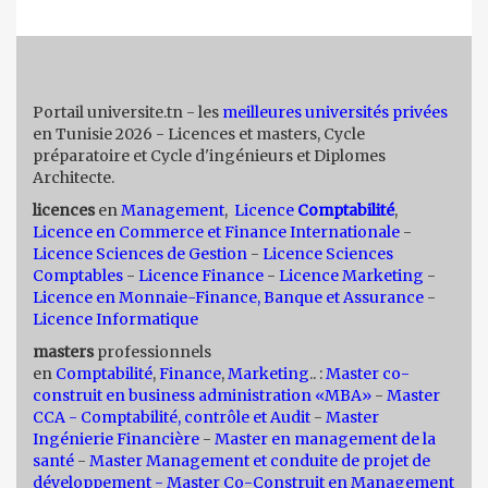
Portail universite.tn - les
meilleures universités privées
en Tunisie 2026 - Licences et masters, Cycle
préparatoire et Cycle d'ingénieurs et Diplomes
Architecte.
licences
en
Management
,
Licence
Comptabilité
,
Licence en Commerce et Finance Internationale
-
Licence Sciences de Gestion
-
Licence Sciences
Comptables
-
Licence Finance
-
Licence Marketing
-
Licence en Monnaie-Finance, Banque et Assurance
-
Licence Informatique
masters
professionnels
en
Comptabilité
,
Finance
,
Marketing
.. :
Master co-
construit en business administration «MBA»
-
Master
CCA - Comptabilité, contrôle et Audit
-
Master
Ingénierie Financière
-
Master en management de la
santé
-
Master Management et conduite de projet de
développement -
Master Co-Construit en Management