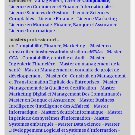
licences
en
Management
,
Licence
Comptabilité
,
Licence en Commerce et Finance Internationale
-
Licence Sciences de Gestion
-
Licence Sciences
Comptables
-
Licence Finance
-
Licence Marketing
-
Licence en Monnaie-Finance, Banque et Assurance
-
Licence Informatique
masters
professionnels
en
Comptabilité
,
Finance
,
Marketing
.. :
Master co-
construit en business administration «MBA»
-
Master
CCA - Comptabilité, contrôle et Audit
-
Master
Ingénierie Financière
-
Master en management de la
santé
-
Master Management et conduite de projet de
développement -
Master Co-Construit en Management
et Transformation Digitale des Entreprises
-
Master
Management de la Qualité et Certification
-
Master
Marketing Digital et Management Des Communautés
-
Master en Banque et Assurance
-
Master Business
Intelligence (Intelligence des Affaires)
-
Master
informatique
-
Master Sécurité informatique
-
Master
ingénierie des systèmes d'information
-
Master
Systèmes embarqués
-
Master Data Science
-
Master
Développement Logiciel et Systèmes d'Information
-