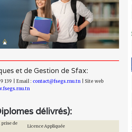
ues et de Gestion de Sfax:
79 139 | Email :
contact@fsegs.rnu.tn
| Site web
fsegs.rnu.tn
plomes délivrés):
 prise de
Licence Appliquée