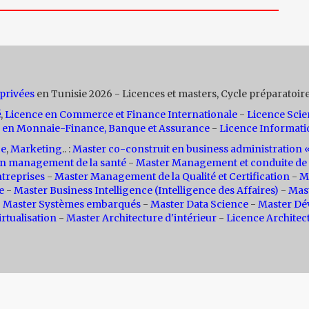
 privées
en Tunisie 2026 - Licences et masters, Cycle préparatoire
é
,
Licence en Commerce et Finance Internationale
-
Licence Scie
 en Monnaie-Finance, Banque et Assurance
-
Licence Informati
ce
,
Marketing
.. :
Master co-construit en business administratio
n management de la santé
-
Master Management et conduite de 
treprises
-
Master Management de la Qualité et Certification
-
M
e
-
Master Business Intelligence (Intelligence des Affaires)
-
Mas
-
Master Systèmes embarqués
-
Master Data Science
-
Master Dé
rtualisation
-
Master Architecture d'intérieur
-
Licence Architec