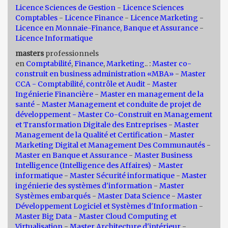
Licence Sciences de Gestion
-
Licence Sciences
Comptables
-
Licence Finance
-
Licence Marketing
-
Licence en Monnaie-Finance, Banque et Assurance
-
Licence Informatique
masters
professionnels
en
Comptabilité
,
Finance
,
Marketing
.. :
Master co-
construit en business administration «MBA»
-
Master
CCA - Comptabilité, contrôle et Audit
-
Master
Ingénierie Financière
-
Master en management de la
santé
-
Master Management et conduite de projet de
développement -
Master Co-Construit en Management
et Transformation Digitale des Entreprises
-
Master
Management de la Qualité et Certification
-
Master
Marketing Digital et Management Des Communautés
-
Master en Banque et Assurance
-
Master Business
Intelligence (Intelligence des Affaires)
-
Master
informatique
-
Master Sécurité informatique
-
Master
ingénierie des systèmes d'information
-
Master
Systèmes embarqués
-
Master Data Science
-
Master
Développement Logiciel et Systèmes d'Information
-
Master Big Data
-
Master Cloud Computing et
Virtualisation
-
Master Architecture d'intérieur
-