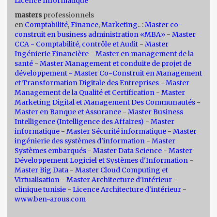
Licence Informatique
masters
professionnels
en
Comptabilité
,
Finance
,
Marketing
.. :
Master co-
construit en business administration «MBA»
-
Master
CCA - Comptabilité, contrôle et Audit
-
Master
Ingénierie Financière
-
Master en management de la
santé
-
Master Management et conduite de projet de
développement -
Master Co-Construit en Management
et Transformation Digitale des Entreprises
-
Master
Management de la Qualité et Certification
-
Master
Marketing Digital et Management Des Communautés
-
Master en Banque et Assurance
-
Master Business
Intelligence (Intelligence des Affaires)
-
Master
informatique
-
Master Sécurité informatique
-
Master
ingénierie des systèmes d'information
-
Master
Systèmes embarqués
-
Master Data Science
-
Master
Développement Logiciel et Systèmes d'Information
-
Master Big Data
-
Master Cloud Computing et
Virtualisation
-
Master Architecture d'intérieur
-
clinique tunisie
-
Licence Architecture d'intérieur
-
www.ben-arous.com