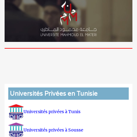
Universités Privées en Tunisie
Universités privées à Tunis
Universités privées à Sousse