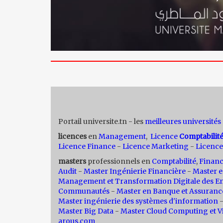
Portail universite.tn - les
meilleures universités
licences
en
Management
,
Licence
Comptabilit
Licence Finance
-
Licence Marketing
-
Licence
masters
professionnels en
Comptabilité
,
Finan
Audit
-
Master Ingénierie Financière
-
Master e
Management et Transformation Digitale des En
Communautés
-
Master en Banque et Assuranc
Master ingénierie des systèmes d'information
Master Big Data
-
Master Cloud Computing et Vi
arous.com