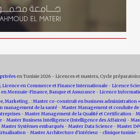
 privées
en Tunisie 2026 - Licences et masters, Cycle préparatoire
é
,
Licence en Commerce et Finance Internationale
-
Licence Scie
 en Monnaie-Finance, Banque et Assurance
-
Licence Informati
ce
,
Marketing
.. :
Master co-construit en business administratio
n management de la santé
-
Master Management et conduite de 
treprises
-
Master Management de la Qualité et Certification
-
M
e
-
Master Business Intelligence (Intelligence des Affaires)
-
Mas
-
Master Systèmes embarqués
-
Master Data Science
-
Master Dé
rtualisation
-
Master Architecture d'intérieur
-
clinique tunisie
-