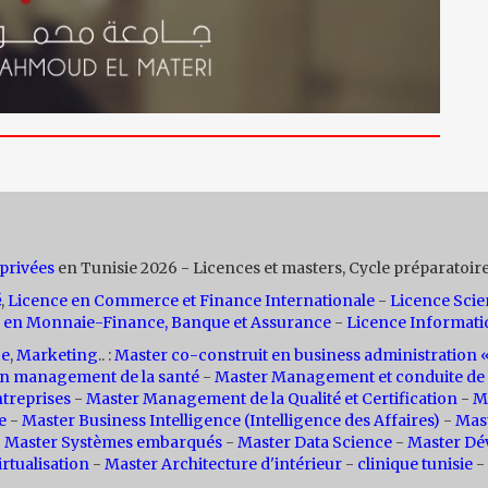
 privées
en Tunisie 2026 - Licences et masters, Cycle préparatoire
é
,
Licence en Commerce et Finance Internationale
-
Licence Scie
 en Monnaie-Finance, Banque et Assurance
-
Licence Informati
ce
,
Marketing
.. :
Master co-construit en business administratio
n management de la santé
-
Master Management et conduite de 
treprises
-
Master Management de la Qualité et Certification
-
M
e
-
Master Business Intelligence (Intelligence des Affaires)
-
Mas
-
Master Systèmes embarqués
-
Master Data Science
-
Master Dé
rtualisation
-
Master Architecture d'intérieur
-
clinique tunisie
-