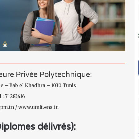
ure Privée Polytechnique:
se – Bab el Khadhra – 1030 Tunis
l : 71283416
epm.tn / www.umlt.ens.tn
plomes délivrés):