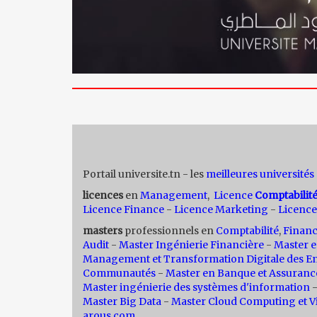
Portail universite.tn - les
meilleures universités
licences
en
Management
,
Licence
Comptabilit
Licence Finance
-
Licence Marketing
-
Licence
masters
professionnels en
Comptabilité
,
Finan
Audit
-
Master Ingénierie Financière
-
Master e
Management et Transformation Digitale des En
Communautés
-
Master en Banque et Assuranc
Master ingénierie des systèmes d'information
Master Big Data
-
Master Cloud Computing et Vi
arous.com