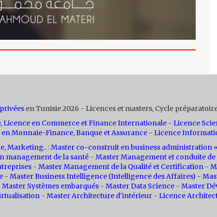
 privées
en Tunisie 2026 - Licences et masters, Cycle préparatoire
é
,
Licence en Commerce et Finance Internationale
-
Licence Scie
 en Monnaie-Finance, Banque et Assurance
-
Licence Informati
ce
,
Marketing
.. :
Master co-construit en business administratio
n management de la santé
-
Master Management et conduite de 
treprises
-
Master Management de la Qualité et Certification
-
M
e
-
Master Business Intelligence (Intelligence des Affaires)
-
Mas
-
Master Systèmes embarqués
-
Master Data Science
-
Master Dé
rtualisation
-
Master Architecture d'intérieur
-
Licence Architec