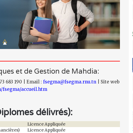
ues et de Gestion de Mahdia:
 73 683 190 | Email :
fsegma@fsegma.rnu.tn
| Site web
/fsegma/accueil.htm
plomes délivrés):
Licence Appliquée
nancières)
Licence Appliquée